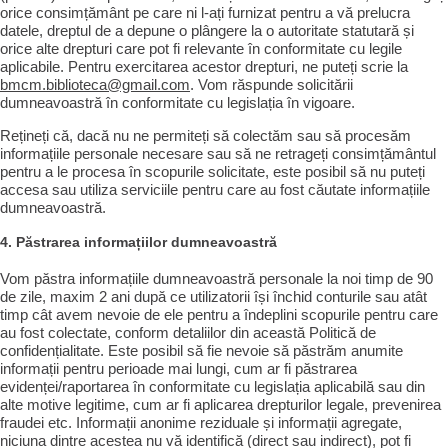
orice consimțământ pe care ni l-ați furnizat pentru a vă prelucra
datele, dreptul de a depune o plângere la o autoritate statutară și
orice alte drepturi care pot fi relevante în conformitate cu legile
aplicabile. Pentru exercitarea acestor drepturi, ne puteți scrie la
bmcm.biblioteca@gmail.com
. Vom răspunde solicitării
dumneavoastră în conformitate cu legislația în vigoare.
Rețineți că, dacă nu ne permiteți să colectăm sau să procesăm
informațiile personale necesare sau să ne retrageți consimțământul
pentru a le procesa în scopurile solicitate, este posibil să nu puteți
accesa sau utiliza serviciile pentru care au fost căutate informațiile
dumneavoastră.
4. Păstrarea informațiilor dumneavoastră
Vom păstra informațiile dumneavoastră personale la noi timp de 90
de zile, maxim 2 ani după ce utilizatorii își închid conturile sau atât
timp cât avem nevoie de ele pentru a îndeplini scopurile pentru care
au fost colectate, conform detaliilor din această Politică de
confidențialitate. Este posibil să fie nevoie să păstrăm anumite
informații pentru perioade mai lungi, cum ar fi păstrarea
evidenței/raportarea în conformitate cu legislația aplicabilă sau din
alte motive legitime, cum ar fi aplicarea drepturilor legale, prevenirea
fraudei etc. Informații anonime reziduale și informații agregate,
niciuna dintre acestea nu vă identifică (direct sau indirect), pot fi