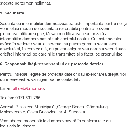
stocate pe termen nelimitat.
5. Securitate
Securitatea informațiilor dumneavoastră este importantă pentru noi și
vom folosi măsuri de securitate rezonabile pentru a preveni
pierderea, utilizarea greșită sau modificarea neautorizată a
informațiilor dumneavoastră sub controlul nostru. Cu toate acestea,
având în vedere riscurile inerente, nu putem garanta securitatea
absolută și, în consecință, nu putem asigura sau garanta securitatea
oricărei informații pe care ni le transmiteți și o faceți pe propriul risc.
6. Responsabilități/responsabilul de protectia datelor
Pentru întrebări legate de protecția datelor sau exercitarea drepturilor
dumneavoastră, vă rugăm să ne contactați:
Email:
office@bmcm.ro
.
Telefon:
0371 631 786
Adresă:
Biblioteca Municipală „George Bodea” Câmpulung
Moldovenesc, Calea Bucovinei nr. 4, Suceava
Vom aborda preocupările dumneavoastră în conformitate cu
legislația în vigoare.