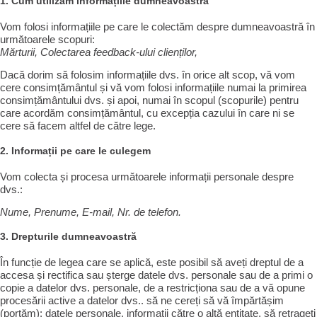
1. Cum utilizăm informațiile dumneavoastră
Vom folosi informațiile pe care le colectăm despre dumneavoastră în
următoarele scopuri:
Mărturii, Colectarea feedback-ului clienților,
Dacă dorim să folosim informațiile dvs. în orice alt scop, vă vom
cere consimțământul și vă vom folosi informațiile numai la primirea
consimțământului dvs. și apoi, numai în scopul (scopurile) pentru
care acordăm consimțământul, cu excepția cazului în care ni se
cere să facem altfel de către lege.
2. Informații pe care le culegem
Vom colecta și procesa următoarele informații personale despre
dvs.:
Nume, Prenume, E-mail, Nr. de telefon.
3. Drepturile dumneavoastră
În funcție de legea care se aplică, este posibil să aveți dreptul de a
accesa și rectifica sau șterge datele dvs. personale sau de a primi o
copie a datelor dvs. personale, de a restricționa sau de a vă opune
procesării active a datelor dvs.. să ne cereți să vă împărtășim
(portăm): datele personale, informații către o altă entitate, să retrageți